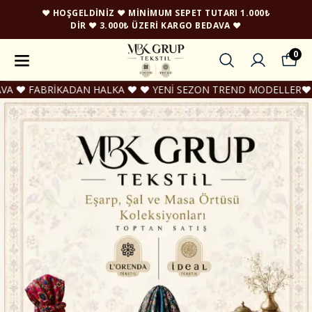
♥ HOŞGELDINIZ ♥ MINIMUM SEPET TUTARI 1.000₺
DIR ♥ 3.000₺ ÜZERI KARGO BEDAVA ♥
0
RİKADAN HALKA ♥ ♥ YENİ SEZON TREND MODELLER♥ ♥ HER GÜN