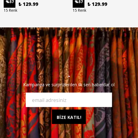
%
57
%
57
₺ 129.99
₺ 129.99
15 Renkㅤㅤㅤㅤㅤ
15 Renkㅤㅤㅤㅤㅤ
.
Kampanya ve sürprizlerden ilk sen haberdar ol
BİZE KATIL!